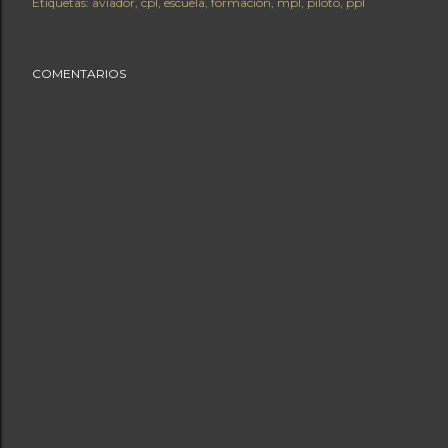
Etiquetas:
aviador
cpl
escuela
formación
mpl
piloto
ppl
COMENTARIOS