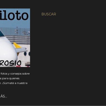
BUSCAR
fotos y consejos sobre
os para quienes
ón. ¡Súmate a nuestra
ÁS…