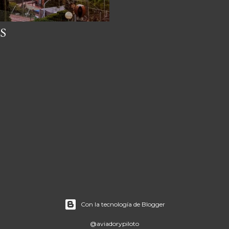
S
Con la tecnología de Blogger
@aviadorypiloto