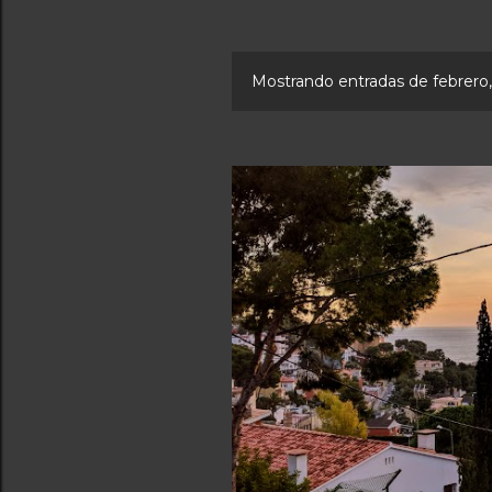
Mostrando entradas de febrero
E
n
t
r
a
d
a
s