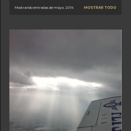
Mostrando entradas de mayo, 2014
MOSTRAR TODO
E
n
t
r
a
d
a
s