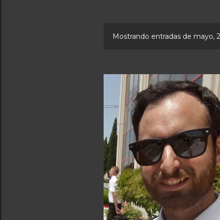
Mostrando entradas de mayo, 
E
n
t
r
a
d
a
s