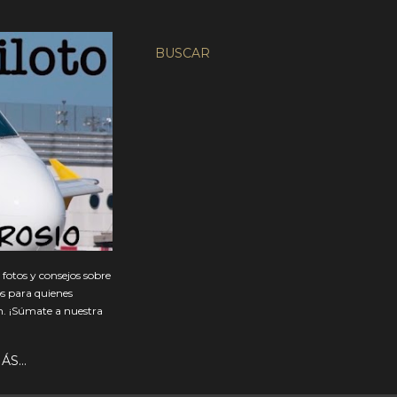
BUSCAR
fotos y consejos sobre
os para quienes
ón. ¡Súmate a nuestra
ÁS…