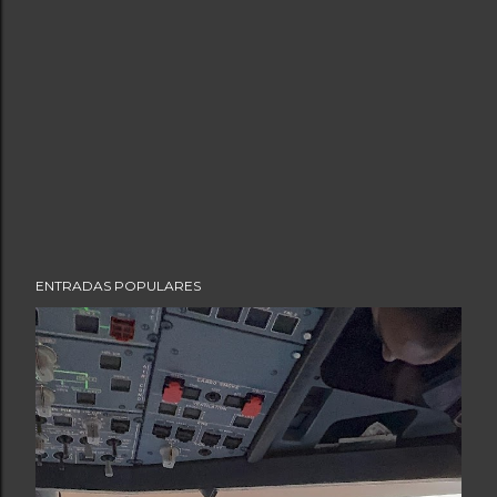
P
ENTRADAS POPULARES
u
b
l
i
c
a
r
u