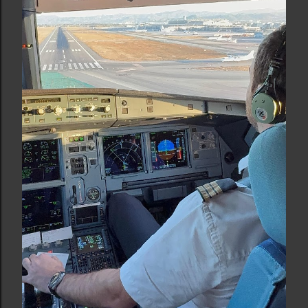
n
c
o
m
e
n
t
a
r
i
o